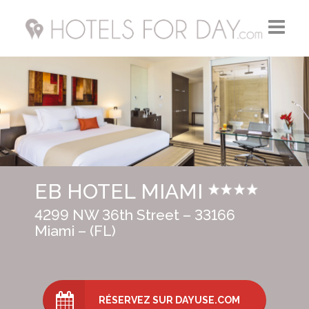
Accueil
Hotels FR
Hotels UK
EB HOTEL MIAMI
Hotels USA
4299 NW 36th Street – 33166
Miami – (FL)
RÉSERVEZ SUR DAYUSE.COM